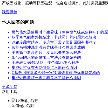
严或因老化、振动等原因破裂，也会造成漏水。此时需要重新
我要供稿
他人回答的问题
燃气热水器使用时产生异味（刺鼻燃气味或焦糊味）的原
冬季空气能室外机结冰（非结霜）的问题怎么解决
冰箱冷藏室结冰、冷冻室正常？常见原因有哪些？
智能马桶冲洗水流有异味是什么原因造成的
手机扬声器没声音、麦克风失灵怎么解决
阳台做防水的正确施工方法步骤是怎样的
手表表盘/表镜刮花、变色/氧化怎么解决
集成灶打火有火花但是点不燃什么原因
U盘数据恢复多少钱一次?U盘恢复收费标准是怎样的
集成灶电源灯一直亮着关不了是什么原因
更多问答
常用工具
师傅端小程序