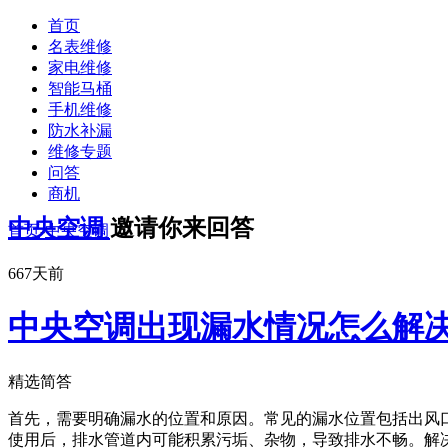
首页
名表维修
家电维修
智能马桶
手机维修
防水补漏
维修专题
问答
商机
中央空调
邀请你来回答
首页
-
中央空调
667天前
中央空调出现漏水情况怎么解
精选简答
首先，需要明确漏水的位置和原因。常见的漏水位置包括出风口
使用后，排水管道内可能积累污垢、杂物，导致排水不畅。解决