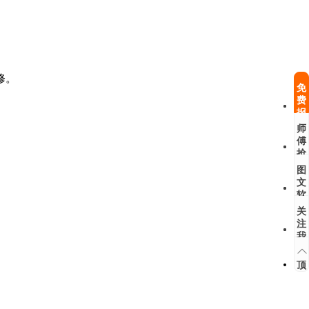
修。
免
费
报
修
师
傅
抢
单
图
文
软
件
关
注
我
们
顶
部