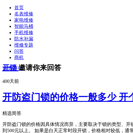
首页
名表维修
家电维修
智能马桶
手机维修
防水补漏
维修专题
问答
商机
开锁
邀请你来回答
首页
-
开锁
400天前
开防盗门锁的价格一般多少 开
精选简答
开防盗门锁的价格因具体情况而异，主要取决于锁的类型、开锁
到500元以上。 如果是白天正常时段开锁，价格相对较低，通常