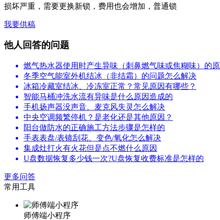
损坏严重，需要更换新锁，费用也会增加，普通锁
我要供稿
他人回答的问题
燃气热水器使用时产生异味（刺鼻燃气味或焦糊味）的原
冬季空气能室外机结冰（非结霜）的问题怎么解决
冰箱冷藏室结冰、冷冻室正常？常见原因有哪些？
智能马桶冲洗水流有异味是什么原因造成的
手机扬声器没声音、麦克风失灵怎么解决
中央空调频繁停机？是老化还是其他原因？
阳台做防水的正确施工方法步骤是怎样的
手表表盘/表镜刮花、变色/氧化怎么解决
集成灶打火有火花但是点不燃什么原因
U盘数据恢复多少钱一次?U盘恢复收费标准是怎样的
更多问答
常用工具
师傅端小程序