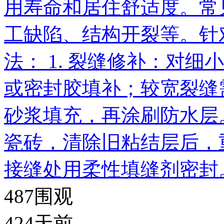
用寿命和居住舒适度。常
工缺陷、结构开裂等。针
法： 1. 裂缝修补：对
或密封胶填补；较宽裂缝
砂浆填充，再涂刷防水层。
瓷砖，清除旧粘结层后，
接缝处用柔性填缝剂密封。
487
围观
424天前