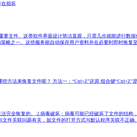
存在损坏
重要文件。这类软件界面设计简洁直观，只需几步就能进行数据修
是有效防范数据丢失的策略之一。这些服务能自动保存用户资料并在必要时
来恢复文件呢？ 方法一：“Ctrl+Z”还原 组合键“Ctrl
法完全恢复的。 2.病毒破坏：病毒可能已经破坏了文件的结构，
能与文件关联问题有关，如文件的打开方式与默认程序关联不正确。