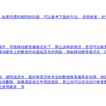
，如果您遇到相同的问题，可以参考下面的方法。 优盘恢复。对
作，导致移动硬盘被格式化了，那么这样的情况，是否可以恢复
移动硬盘上的数据也会面临丢失的风险，例如移动硬盘格式化、
裂、烧毁或进水，最好将其交给专业的数据恢复服务提供商。他们
如误删除、病毒感染或文件系统损坏，那么你可以尝试自行恢复数
止使用硬盘，并