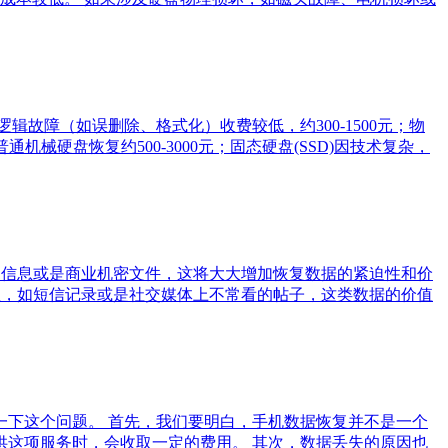
故障（如误删除、格式化）收费较低，约300-1500元；物
机械硬盘恢复约500-3000元；固态硬盘(SSD)因技术复杂，
账户信息或是商业机密文件，这将大大增加恢复数据的紧迫性和价
息，如短信记录或是社交媒体上不常看的帖子，这类数据的价值
下这个问题。 首先，我们要明白，手机数据恢复并不是一个
这项服务时，会收取一定的费用。 其次，数据丢失的原因也