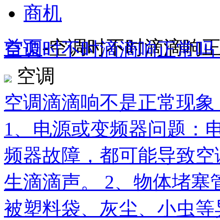
商机
首页
-
空调时不时滴滴响
空调时不时滴滴响正常吗
空调
空调滴滴响不是正常现象
1、电源或变频器问题：
频器故障，都可能导致空
生滴滴声。 2、物体堵
被塑料袋、灰尘、小虫等